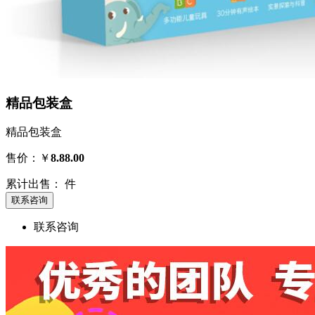
精品包装盒
精品包装盒
售价
：￥
8.88
.00
累计出售：
件
联系咨询
联系咨询